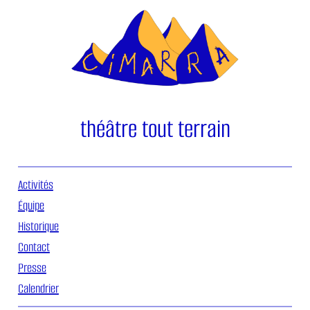
Aller
au
contenu
théâtre tout terrain
Activités
Équipe
Historique
Contact
Presse
Calendrier