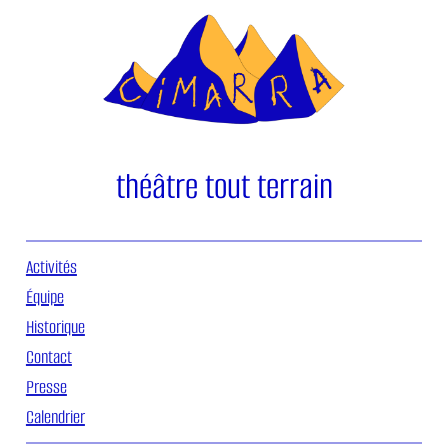
Aller
au
contenu
théâtre tout terrain
Activités
Équipe
Historique
Contact
Presse
Calendrier