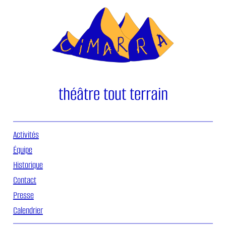
Aller
au
contenu
théâtre tout terrain
Activités
Équipe
Historique
Contact
Presse
Calendrier