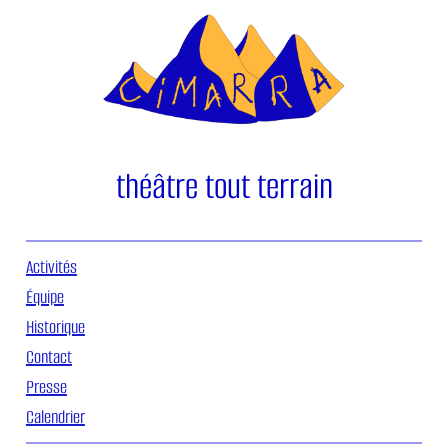
Aller
au
contenu
théâtre tout terrain
Activités
Équipe
Historique
Contact
Presse
Calendrier