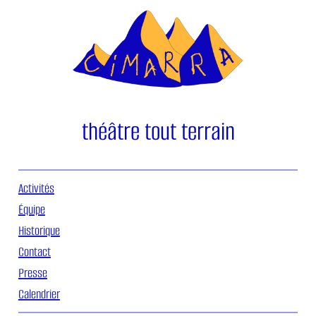
Aller
au
contenu
théâtre tout terrain
Activités
Équipe
Historique
Contact
Presse
Calendrier