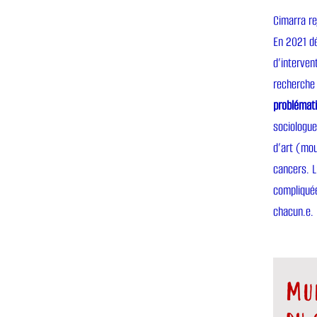
Cimarra re
En 2021 dé
d’interven
recherche 
problémati
sociologue
d’art (mou
cancers. L
compliquée
chacun.e.