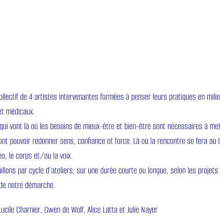
ollectif de 4 artistes intervenantes formées à penser leurs pratiques en mili
et médicaux.
 qui vont là où les besoins de mieux-être et bien-être sont nécessaires à mett
vont pouvoir redonner sens, confiance et force. Là où la rencontre se fera au tr
o, le corps et/ou la voix.
illons par cycle d’ateliers, sur une durée courte ou longue, selon les projets
 de notre démarche.
Lucile Charnier, Gwen de Wolf, Alice Latta et Julie Nayer