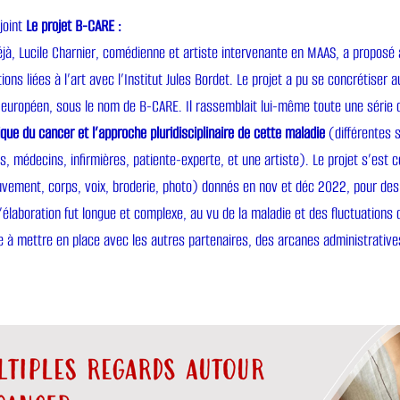
joint
Le projet B-CARE :
jà, Lucile Charnier, comédienne et artiste intervenante en MAAS, a proposé à
tions liées à l’art avec l’Institut Jules Bordet. Le projet a pu se concrétiser 
européen, sous le nom de B-CARE. Il rassemblait lui-même toute une série d
que du cancer et l’approche pluridisciplinaire de cette maladie
(différentes s
s, médecins, infirmières, patiente-experte, et une artiste). Le projet s’est c
vement, corps, voix, broderie, photo) donnés en nov et déc 2022, pour des
’élaboration fut longue et complexe, au vu de la maladie et des fluctuations
 à mettre en place avec les autres partenaires, des arcanes administratives d