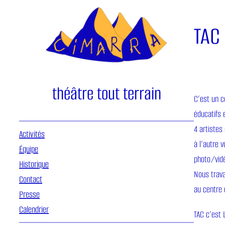
Aller
au
TAC
contenu
théâtre tout terrain
C’est un c
éducatifs 
4 artistes
Activités
à l’autre 
Équipe
photo/vidé
Historique
Nous trava
Contact
au centre
Presse
Calendrier
TAC c’est 