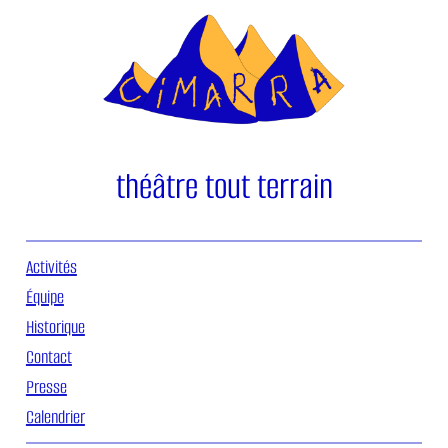
Aller
au
contenu
théâtre tout terrain
Activités
Équipe
Historique
Contact
Presse
Calendrier